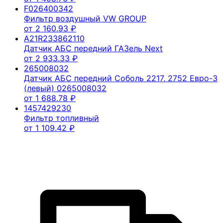
F026400342
Фильтр воздушный VW GROUP
от
2 160.93
₽
A21R233862110
Датчик АБС передний ГАЗель Next
от
2 933.33
₽
265008032
Датчик АБС передний Соболь 2217, 2752 Евро-3
(левый) 0265008032
от
1 688.78
₽
1457429230
Фильтр топливный
от
1 109.42
₽