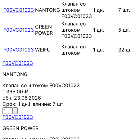
Клапан со
F00VC01023
NANTONG
штоком
1
дн.
7
шт.
F00VC01023
Клапан со
GREEN
F00VC01023
штоком
1
дн.
5
шт.
POWER
F00VC01023
Клапан со
F00VC01023
WEIFU
1
дн.
32
шт.
штоком
F00VC01023
NANTONG
Клапан со штоком F00VC01023
1 365.00
₽
обн. 23.06.2026
Срок:
1
дн.
Наличие:
7
шт.
F00VC01023
GREEN POWER