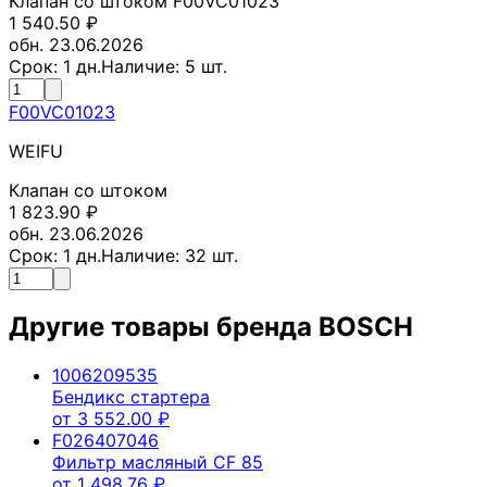
Клапан со штоком F00VC01023
1 540.50
₽
обн. 23.06.2026
Срок:
1
дн.
Наличие:
5
шт.
F00VC01023
WEIFU
Клапан со штоком
1 823.90
₽
обн. 23.06.2026
Срок:
1
дн.
Наличие:
32
шт.
Другие товары бренда
BOSCH
1006209535
Бендикс стартера
от
3 552.00
₽
F026407046
Фильтр масляный CF 85
от
1 498.76
₽