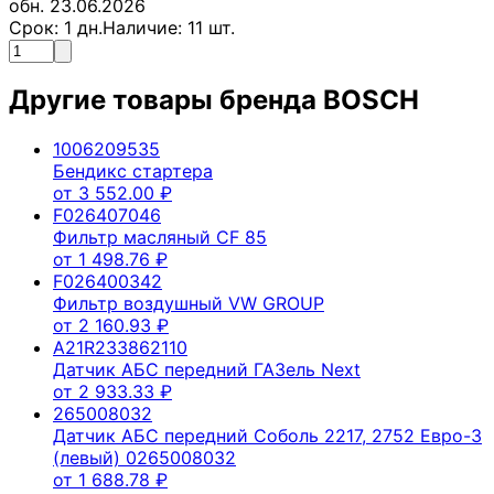
обн. 23.06.2026
Срок:
1
дн.
Наличие:
11
шт.
Другие товары бренда
BOSCH
1006209535
Бендикс стартера
от
3 552.00
₽
F026407046
Фильтр масляный CF 85
от
1 498.76
₽
F026400342
Фильтр воздушный VW GROUP
от
2 160.93
₽
A21R233862110
Датчик АБС передний ГАЗель Next
от
2 933.33
₽
265008032
Датчик АБС передний Соболь 2217, 2752 Евро-3
(левый) 0265008032
от
1 688.78
₽