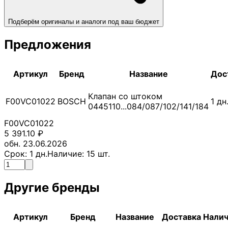
Подберём оригиналы и аналоги под ваш бюджет
Предложения
Артикул
Бренд
Название
Дос
Клапан со штоком
F00VC01022
BOSCH
1
дн
0445110...084/087/102/141/184
F00VC01022
5 391.10
₽
обн. 23.06.2026
Срок:
1
дн.
Наличие:
15
шт.
Другие бренды
Артикул
Бренд
Название
Доставка
Нали