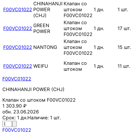
CHINAHANJI
Клапан со
F00VC01022
POWER
штоком
1
дн.
1
шт.
(CHJ)
F00VC01022
Клапан со
GREEN
F00VC01022
штоком
1
дн.
17
шт.
POWER
F00VC01022
Клапан со
F00VC01022
NANTONG
штоком
1
дн.
15
шт.
F00VC01022
Клапан со
F00VC01022
WEIFU
1
дн.
11
шт.
штоком
F00VC01022
CHINAHANJI POWER (CHJ)
Клапан со штоком F00VC01022
1 303.90
₽
обн. 23.06.2026
Срок:
1
дн.
Наличие:
1
шт.
F00VC01022