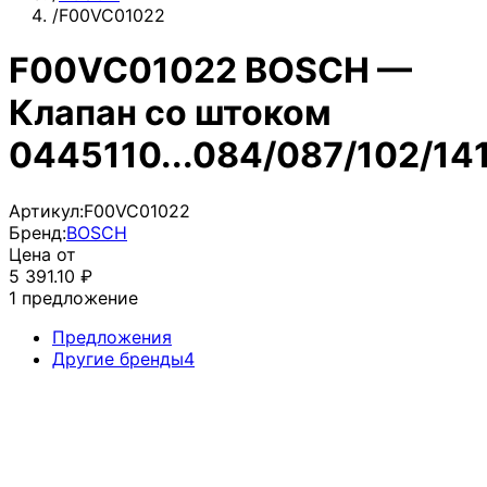
/
F00VC01022
F00VC01022 BOSCH —
Клапан со штоком
0445110...084/087/102/14
Артикул:
F00VC01022
Бренд:
BOSCH
Цена от
5 391.10
₽
1
предложение
Предложения
Другие бренды
4