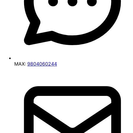
MAX:
9804060244