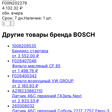
F00N202279
4 132.32
₽
обн. вчера
Срок:
7
дн.
Наличие:
1
шт.
Другие товары бренда
BOSCH
1006209535
Бендикс стартера
от
3 552.00
₽
F026407046
Фильтр масляный CF 85
от
1 498.76
₽
F026400342
Фильтр воздушный VW GROUP
от
2 160.93
₽
A21R233862110
Датчик АБС передний ГАЗель Next
от
2 933.33
₽
265008032
Датчик АБС передний Соболь 2217, 2752 Евро-3