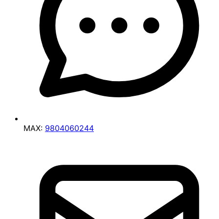
MAX:
9804060244