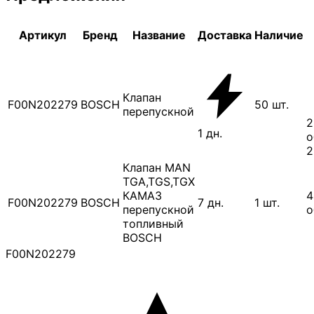
Артикул
Бренд
Название
Доставка
Наличие
Клапан
F00N202279
BOSCH
50
шт.
перепускной
2
1
дн.
о
2
Клапан MAN
TGA,TGS,TGX
КАМАЗ
4
F00N202279
BOSCH
7
дн.
1
шт.
перепускной
о
топливный
BOSCH
F00N202279