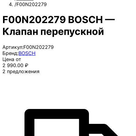
/
F00N202279
F00N202279 BOSCH —
Клапан перепускной
Артикул:
F00N202279
Бренд:
BOSCH
Цена от
2 990.00
₽
2
предложения