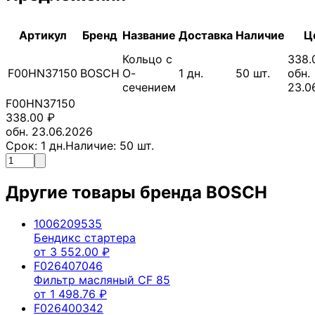
Артикул
Бренд
Название
Доставка
Наличие
Ц
Кольцо с
338.
F00HN37150
BOSCH
О-
1
дн.
50
шт.
обн.
сечением
23.0
F00HN37150
338.00
₽
обн. 23.06.2026
Срок:
1
дн.
Наличие:
50
шт.
Другие товары бренда
BOSCH
1006209535
Бендикс стартера
от
3 552.00
₽
F026407046
Фильтр масляный CF 85
от
1 498.76
₽
F026400342