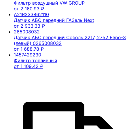
Фильтр воздушный VW GROUP
от
2 160.93
₽
A21R233862110
Датчик АБС передний ГАЗель Next
от
2 933.33
₽
265008032
Датчик АБС передний Соболь 2217, 2752 Евро-3
(левый) 0265008032
от
1 688.78
₽
1457429230
Фильтр топливный
от
1 109.42
₽