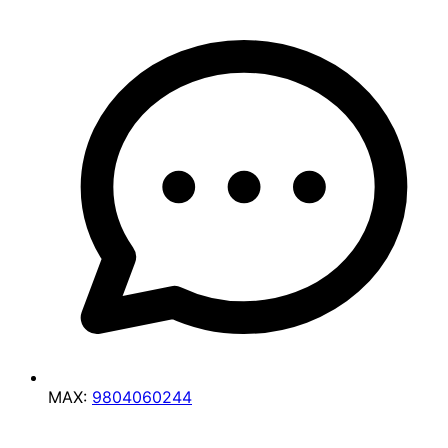
MAX:
9804060244