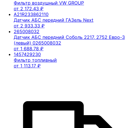
Фильтр воздушный VW GROUP
от
2 172.43
₽
A21R233862110
Датчик АБС передний ГАЗель Next
от
2 933.33
₽
265008032
Датчик АБС передний Соболь 2217, 2752 Евро-3
(левый) 0265008032
от
1 688.78
₽
1457429230
Фильтр топливный
от
1 113.17
₽