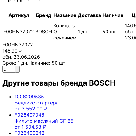
Артикул
Бренд
Название
Доставка
Наличие
Ц
Кольцо с
146.
F00HN37072
BOSCH
О-
1
дн.
50
шт.
обн.
сечением
23.0
F00HN37072
146.90
₽
обн. 23.06.2026
Срок:
1
дн.
Наличие:
50
шт.
Другие товары бренда
BOSCH
1006209535
Бендикс стартера
от
3 552.00
₽
F026407046
Фильтр масляный CF 85
от
1 504.58
₽
F026400342