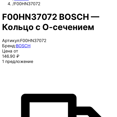
/
F00HN37072
F00HN37072 BOSCH —
Кольцо с О-сечением
Артикул:
F00HN37072
Бренд:
BOSCH
Цена от
146.90
₽
1
предложение