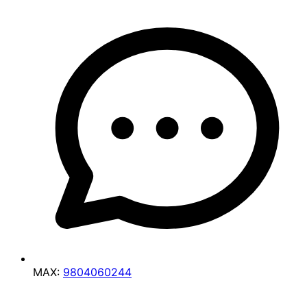
MAX:
9804060244