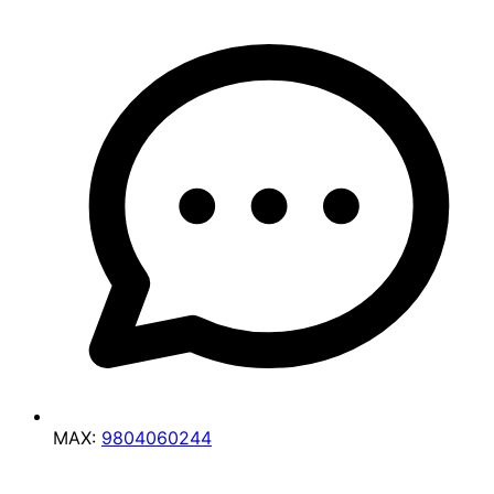
MAX:
9804060244