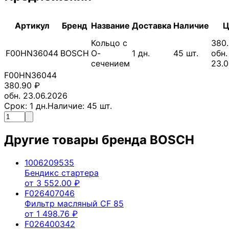
Артикул
Бренд
Название
Доставка
Наличие
Ц
Кольцо с
380
F00HN36044
BOSCH
О-
1
дн.
45
шт.
обн.
сечением
23.0
F00HN36044
380.90
₽
обн. 23.06.2026
Срок:
1
дн.
Наличие:
45
шт.
Другие товары бренда
BOSCH
1006209535
Бендикс стартера
от
3 552.00
₽
F026407046
Фильтр масляный CF 85
от
1 498.76
₽
F026400342