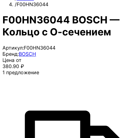
/
F00HN36044
F00HN36044 BOSCH —
Кольцо с О-сечением
Артикул:
F00HN36044
Бренд:
BOSCH
Цена от
380.90
₽
1
предложение