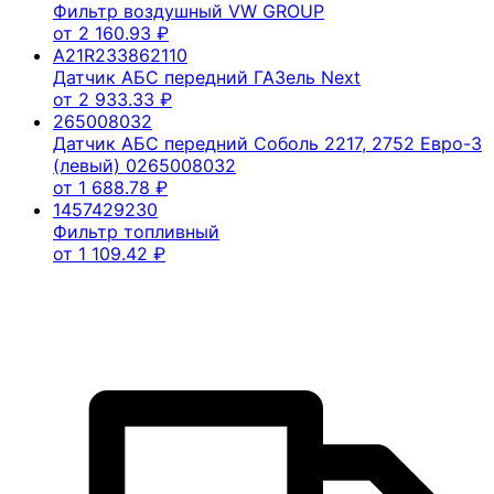
Фильтр воздушный VW GROUP
от
2 160.93
₽
A21R233862110
Датчик АБС передний ГАЗель Next
от
2 933.33
₽
265008032
Датчик АБС передний Соболь 2217, 2752 Евро-3
(левый) 0265008032
от
1 688.78
₽
1457429230
Фильтр топливный
от
1 109.42
₽