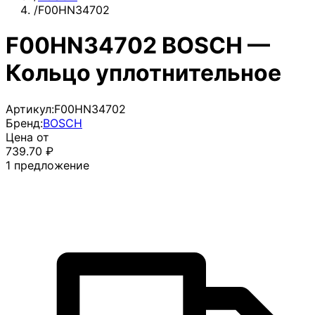
/
F00HN34702
F00HN34702 BOSCH —
Кольцо уплотнительное
Артикул:
F00HN34702
Бренд:
BOSCH
Цена от
739.70
₽
1
предложение