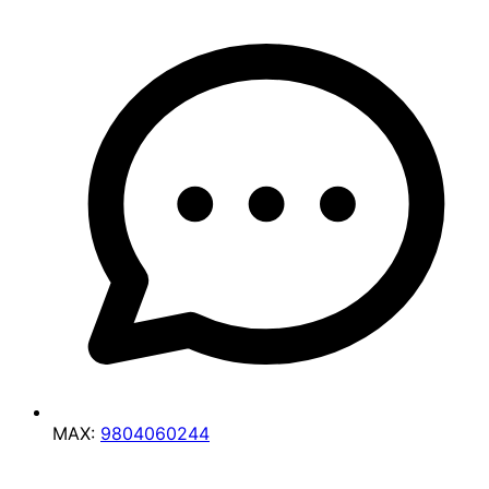
MAX:
9804060244