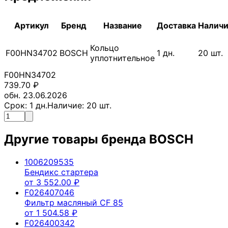
Артикул
Бренд
Название
Доставка
Налич
Кольцо
F00HN34702
BOSCH
1
дн.
20
шт.
уплотнительное
F00HN34702
739.70
₽
обн. 23.06.2026
Срок:
1
дн.
Наличие:
20
шт.
Другие товары бренда
BOSCH
1006209535
Бендикс стартера
от
3 552.00
₽
F026407046
Фильтр масляный CF 85
от
1 504.58
₽
F026400342