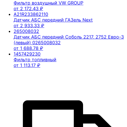
Фильтр воздушный VW GROUP
от
2 172.43
₽
A21R233862110
Датчик АБС передний ГАЗель Next
от
2 933.33
₽
265008032
Датчик АБС передний Соболь 2217, 2752 Евро-3
(левый) 0265008032
от
1 688.78
₽
1457429230
Фильтр топливный
от
1 113.17
₽