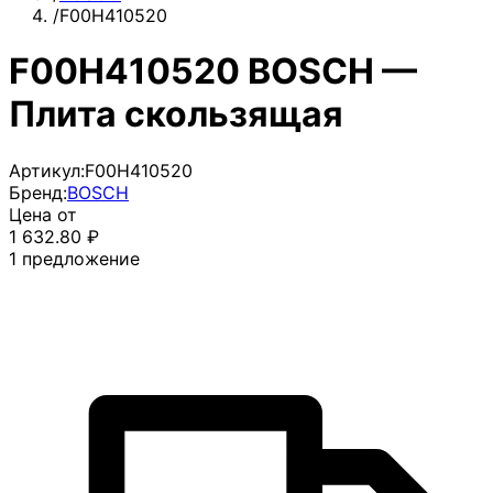
/
F00H410520
F00H410520 BOSCH —
Плита скользящая
Артикул:
F00H410520
Бренд:
BOSCH
Цена от
1 632.80
₽
1
предложение