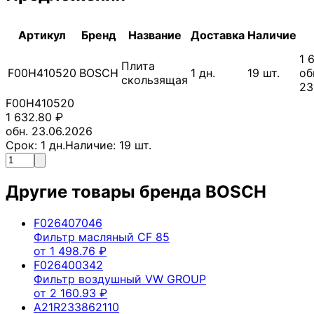
Артикул
Бренд
Название
Доставка
Наличие
1 
Плита
F00H410520
BOSCH
1
дн.
19
шт.
об
скользящая
23
F00H410520
1 632.80
₽
обн. 23.06.2026
Срок:
1
дн.
Наличие:
19
шт.
Другие товары бренда
BOSCH
F026407046
Фильтр масляный CF 85
от
1 498.76
₽
F026400342
Фильтр воздушный VW GROUP
от
2 160.93
₽
A21R233862110