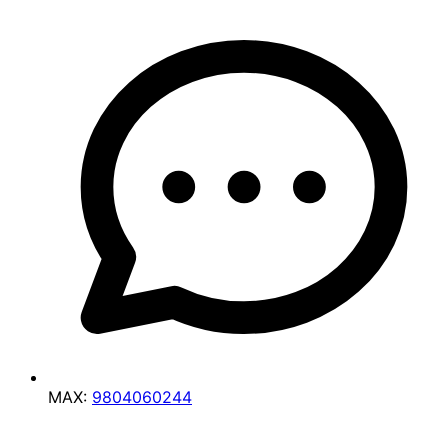
MAX:
9804060244