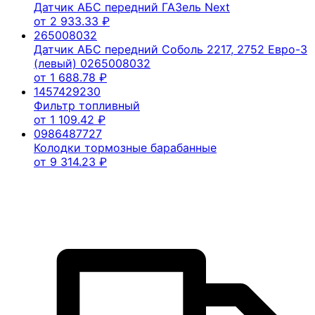
Датчик АБС передний ГАЗель Next
от
2 933.33
₽
265008032
Датчик АБС передний Соболь 2217, 2752 Евро-3
(левый) 0265008032
от
1 688.78
₽
1457429230
Фильтр топливный
от
1 109.42
₽
0986487727
Колодки тормозные барабанные
от
9 314.23
₽