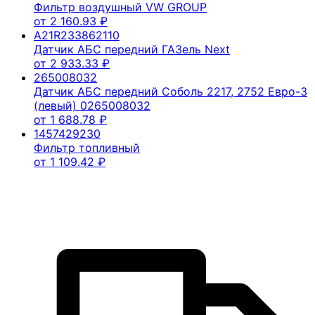
Фильтр воздушный VW GROUP
от
2 160.93
₽
A21R233862110
Датчик АБС передний ГАЗель Next
от
2 933.33
₽
265008032
Датчик АБС передний Соболь 2217, 2752 Евро-3
(левый) 0265008032
от
1 688.78
₽
1457429230
Фильтр топливный
от
1 109.42
₽