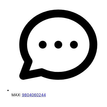
MAX:
9804060244