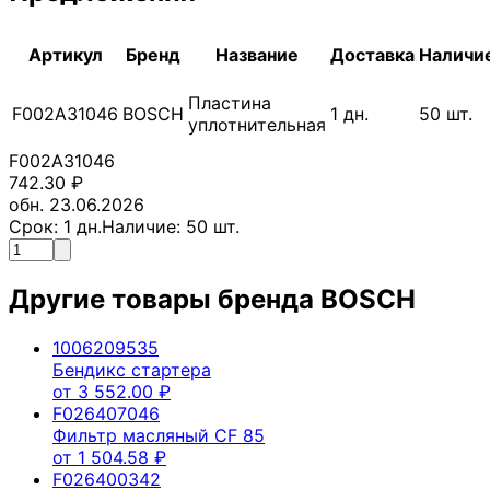
Артикул
Бренд
Название
Доставка
Наличи
Пластина
F002A31046
BOSCH
1
дн.
50
шт.
уплотнительная
F002A31046
742.30
₽
обн. 23.06.2026
Срок:
1
дн.
Наличие:
50
шт.
Другие товары бренда
BOSCH
1006209535
Бендикс стартера
от
3 552.00
₽
F026407046
Фильтр масляный CF 85
от
1 504.58
₽
F026400342