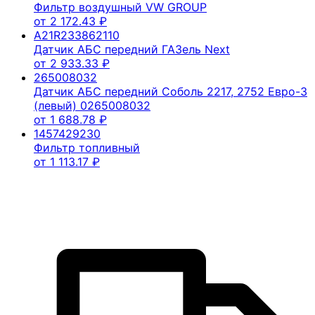
Фильтр воздушный VW GROUP
от
2 172.43
₽
A21R233862110
Датчик АБС передний ГАЗель Next
от
2 933.33
₽
265008032
Датчик АБС передний Соболь 2217, 2752 Евро-3
(левый) 0265008032
от
1 688.78
₽
1457429230
Фильтр топливный
от
1 113.17
₽