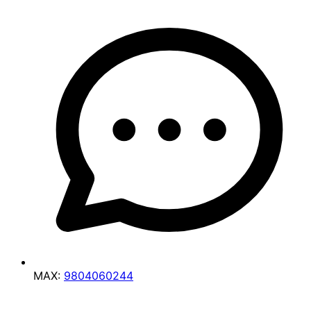
MAX:
9804060244