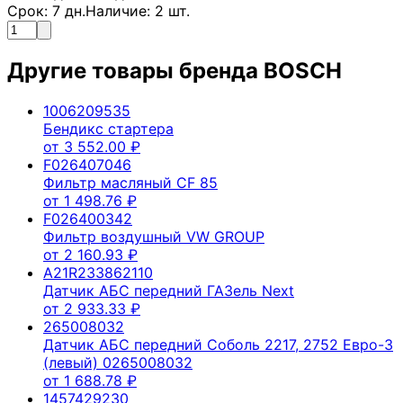
Срок:
7
дн.
Наличие:
2
шт.
Другие товары бренда
BOSCH
1006209535
Бендикс стартера
от
3 552.00
₽
F026407046
Фильтр масляный CF 85
от
1 498.76
₽
F026400342
Фильтр воздушный VW GROUP
от
2 160.93
₽
A21R233862110
Датчик АБС передний ГАЗель Next
от
2 933.33
₽
265008032
Датчик АБС передний Соболь 2217, 2752 Евро-3
(левый) 0265008032
от
1 688.78
₽
1457429230