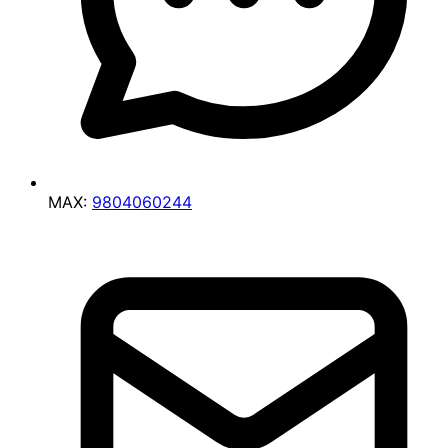
MAX:
9804060244