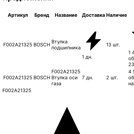
Артикул
Бренд
Название
Доставка
Наличие
Втулка
F002A21325
BOSCH
13
шт.
подшипника
1 
1
дн.
об
23
F002A21325
4 
F002A21325
BOSCH
Втулка оси
7
дн.
2
шт.
об
газа
на
F002A21325