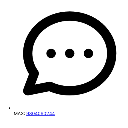
MAX:
9804060244