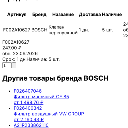
Артикул
Бренд
Название
Доставка
Наличие
24
Клапан
F002A10627
BOSCH
1
дн.
5
шт.
об
перепускной
2
F002A10627
247.00
₽
обн. 23.06.2026
Срок:
1
дн.
Наличие:
5
шт.
Другие товары бренда
BOSCH
F026407046
Фильтр масляный CF 85
от
1 498.76
₽
F026400342
Фильтр воздушный VW GROUP
от
2 160.93
₽
A21R233862110