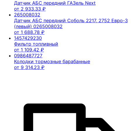
Датчик АБС передний ГАЗель Next
от
2 933.33
₽
265008032
Датчик АБС передний Соболь 2217, 2752 Евро-3
(левый) 0265008032
от
1 688.78
₽
1457429230
Фильтр топливный
от
1 109.42
₽
0986487727
Колодки тормозные барабанные
от
9 314.23
₽