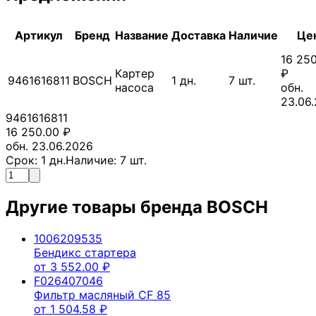
Артикул
Бренд
Название
Доставка
Наличие
Це
16 25
Картер
₽
9461616811
BOSCH
1
дн.
7
шт.
насоса
обн.
23.06
9461616811
16 250.00
₽
обн. 23.06.2026
Срок:
1
дн.
Наличие:
7
шт.
Другие товары бренда
BOSCH
1006209535
Бендикс стартера
от
3 552.00
₽
F026407046
Фильтр масляный CF 85
от
1 504.58
₽