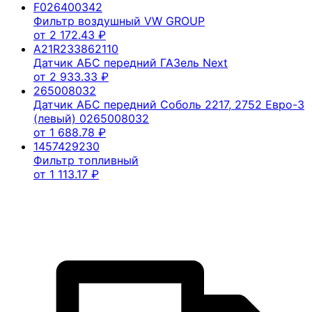
F026400342
Фильтр воздушный VW GROUP
от
2 172.43
₽
A21R233862110
Датчик АБС передний ГАЗель Next
от
2 933.33
₽
265008032
Датчик АБС передний Соболь 2217, 2752 Евро-3
(левый) 0265008032
от
1 688.78
₽
1457429230
Фильтр топливный
от
1 113.17
₽