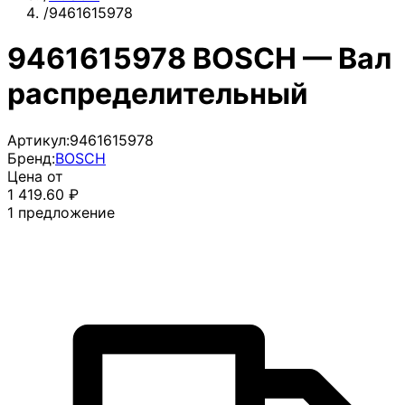
/
9461615978
9461615978 BOSCH — Вал
распределительный
Артикул:
9461615978
Бренд:
BOSCH
Цена от
1 419.60
₽
1
предложение