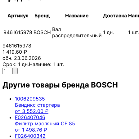
Артикул
Бренд
Название
Доставка
Нал
Вал
9461615978
BOSCH
1
дн.
1
шт
распределительный
9461615978
1 419.60
₽
обн. 23.06.2026
Срок:
1
дн.
Наличие:
1
шт.
Другие товары бренда
BOSCH
1006209535
Бендикс стартера
от
3 552.00
₽
F026407046
Фильтр масляный CF 85
от
1 498.76
₽
F026400342