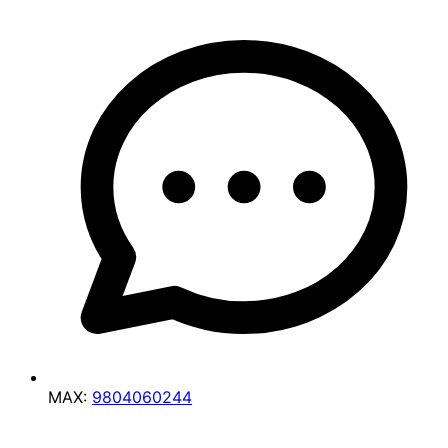
MAX:
9804060244