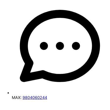
MAX:
9804060244