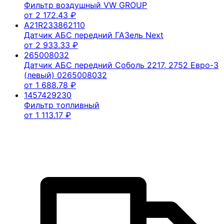
Фильтр воздушный VW GROUP
от
2 172.43
₽
A21R233862110
Датчик АБС передний ГАЗель Next
от
2 933.33
₽
265008032
Датчик АБС передний Соболь 2217, 2752 Евро-3
(левый) 0265008032
от
1 688.78
₽
1457429230
Фильтр топливный
от
1 113.17
₽