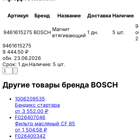
Артикул
Бренд
Название
Доставка
Наличие
9
Магнит
9461615275
BOSCH
1
дн.
5
шт.
о
втягивающий
2
9461615275
9 444.50
₽
обн. 23.06.2026
Срок:
1
дн.
Наличие:
5
шт.
Другие товары бренда
BOSCH
1006209535
Бендикс стартера
от
3 552.00
₽
F026407046
Фильтр масляный CF 85
от
1 504.58
₽
F026400342