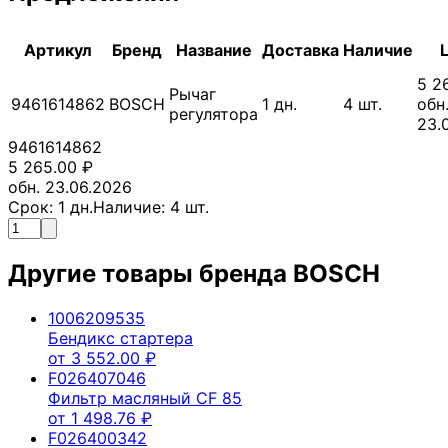
Артикул
Бренд
Название
Доставка
Наличие
5 2
Рычаг
9461614862
BOSCH
1
дн.
4
шт.
обн
регулятора
23.
9461614862
5 265.00
₽
обн. 23.06.2026
Срок:
1
дн.
Наличие:
4
шт.
Другие товары бренда
BOSCH
1006209535
Бендикс стартера
от
3 552.00
₽
F026407046
Фильтр масляный CF 85
от
1 498.76
₽
F026400342