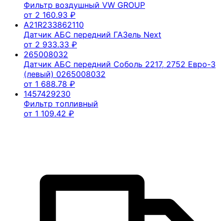
Фильтр воздушный VW GROUP
от
2 160.93
₽
A21R233862110
Датчик АБС передний ГАЗель Next
от
2 933.33
₽
265008032
Датчик АБС передний Соболь 2217, 2752 Евро-3
(левый) 0265008032
от
1 688.78
₽
1457429230
Фильтр топливный
от
1 109.42
₽