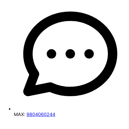
MAX:
9804060244