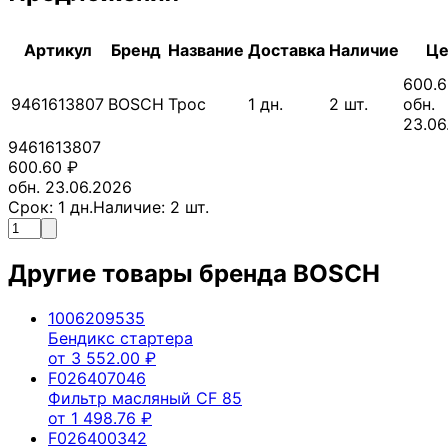
Артикул
Бренд
Название
Доставка
Наличие
Це
600.6
9461613807
BOSCH
Трос
1
дн.
2
шт.
обн.
23.06
9461613807
600.60
₽
обн. 23.06.2026
Срок:
1
дн.
Наличие:
2
шт.
Другие товары бренда
BOSCH
1006209535
Бендикс стартера
от
3 552.00
₽
F026407046
Фильтр масляный CF 85
от
1 498.76
₽
F026400342