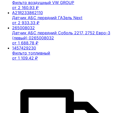
Фильтр воздушный VW GROUP
от
2 160.93
₽
A21R233862110
Датчик АБС передний ГАЗель Next
от
2 933.33
₽
265008032
Датчик АБС передний Соболь 2217, 2752 Евро-3
(левый) 0265008032
от
1 688.78
₽
1457429230
Фильтр топливный
от
1 109.42
₽