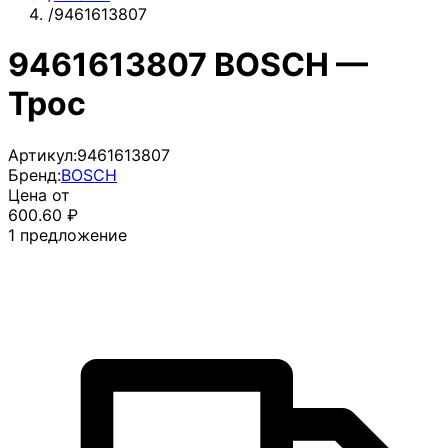
/
9461613807
9461613807 BOSCH —
Трос
Артикул:
9461613807
Бренд:
BOSCH
Цена от
600.60
₽
1
предложение