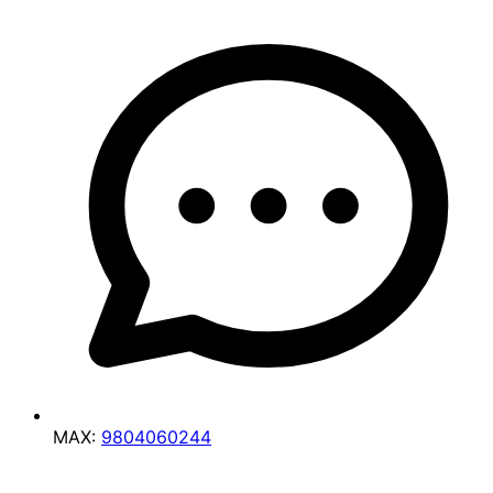
MAX:
9804060244