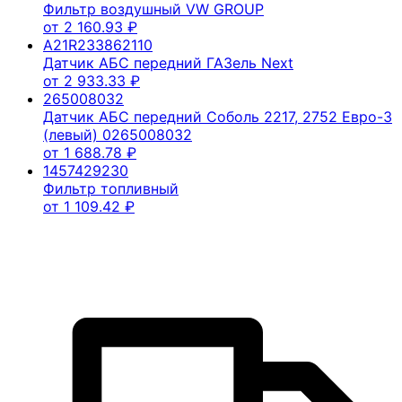
Фильтр воздушный VW GROUP
от
2 160.93
₽
A21R233862110
Датчик АБС передний ГАЗель Next
от
2 933.33
₽
265008032
Датчик АБС передний Соболь 2217, 2752 Евро-3
(левый) 0265008032
от
1 688.78
₽
1457429230
Фильтр топливный
от
1 109.42
₽