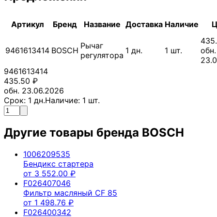
Артикул
Бренд
Название
Доставка
Наличие
Ц
435
Рычаг
9461613414
BOSCH
1
дн.
1
шт.
обн.
регулятора
23.
9461613414
435.50
₽
обн. 23.06.2026
Срок:
1
дн.
Наличие:
1
шт.
Другие товары бренда
BOSCH
1006209535
Бендикс стартера
от
3 552.00
₽
F026407046
Фильтр масляный CF 85
от
1 498.76
₽
F026400342