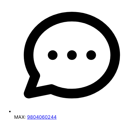
MAX:
9804060244