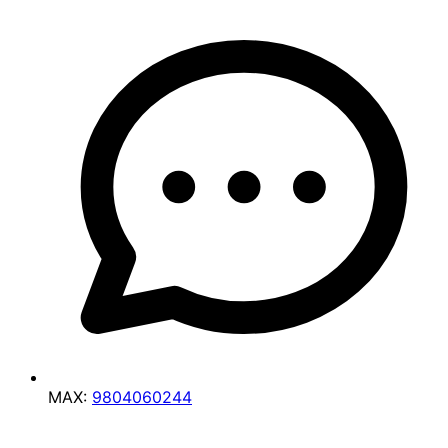
MAX:
9804060244