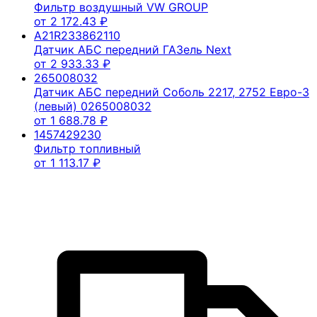
Фильтр воздушный VW GROUP
от
2 172.43
₽
A21R233862110
Датчик АБС передний ГАЗель Next
от
2 933.33
₽
265008032
Датчик АБС передний Соболь 2217, 2752 Евро-3
(левый) 0265008032
от
1 688.78
₽
1457429230
Фильтр топливный
от
1 113.17
₽