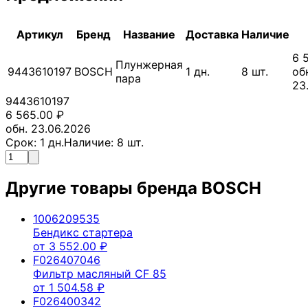
Артикул
Бренд
Название
Доставка
Наличие
6 
Плунжерная
9443610197
BOSCH
1
дн.
8
шт.
об
пара
23
9443610197
6 565.00
₽
обн. 23.06.2026
Срок:
1
дн.
Наличие:
8
шт.
Другие товары бренда
BOSCH
1006209535
Бендикс стартера
от
3 552.00
₽
F026407046
Фильтр масляный CF 85
от
1 504.58
₽
F026400342