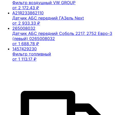
Фильтр воздушный VW GROUP
от
2 172.43
₽
A21R233862110
Датчик АБС передний ГАЗель Next
от
2 933.33
₽
265008032
Датчик АБС передний Соболь 2217, 2752 Евро-3
(левый) 0265008032
от
1 688.78
₽
1457429230
Фильтр топливный
от
1 113.17
₽