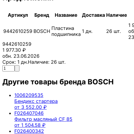
Артикул
Бренд
Название
Доставка
Наличие
1 
Пластина
9442610259
BOSCH
1
дн.
26
шт.
об
подшипника
23
9442610259
1 977.30
₽
обн. 23.06.2026
Срок:
1
дн.
Наличие:
26
шт.
Другие товары бренда
BOSCH
1006209535
Бендикс стартера
от
3 552.00
₽
F026407046
Фильтр масляный CF 85
от
1 504.58
₽
F026400342