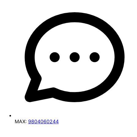
MAX:
9804060244