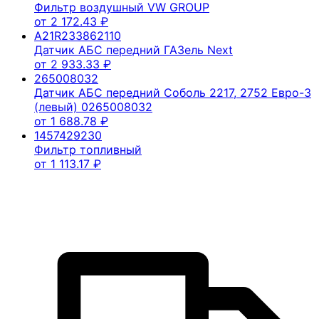
Фильтр воздушный VW GROUP
от
2 172.43
₽
A21R233862110
Датчик АБС передний ГАЗель Next
от
2 933.33
₽
265008032
Датчик АБС передний Соболь 2217, 2752 Евро-3
(левый) 0265008032
от
1 688.78
₽
1457429230
Фильтр топливный
от
1 113.17
₽