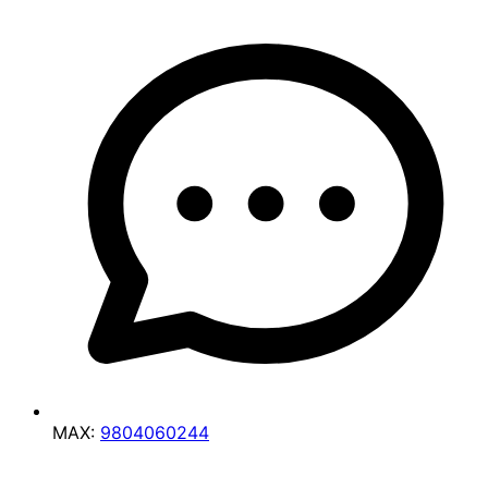
MAX:
9804060244