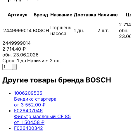
Артикул
Бренд
Название
Доставка
Наличие
Ц
2 714
Поршень
2449999014
BOSCH
1
дн.
2
шт.
обн.
насоса
23.0
2449999014
2 714.40
₽
обн. 23.06.2026
Срок:
1
дн.
Наличие:
2
шт.
Другие товары бренда
BOSCH
1006209535
Бендикс стартера
от
3 552.00
₽
F026407046
Фильтр масляный CF 85
от
1 504.58
₽
F026400342