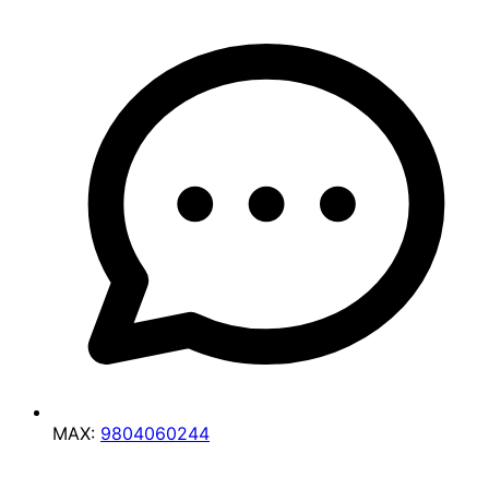
MAX:
9804060244