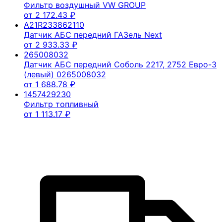
Фильтр воздушный VW GROUP
от
2 172.43
₽
A21R233862110
Датчик АБС передний ГАЗель Next
от
2 933.33
₽
265008032
Датчик АБС передний Соболь 2217, 2752 Евро-3
(левый) 0265008032
от
1 688.78
₽
1457429230
Фильтр топливный
от
1 113.17
₽