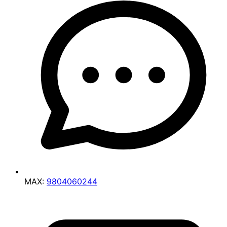
MAX:
9804060244