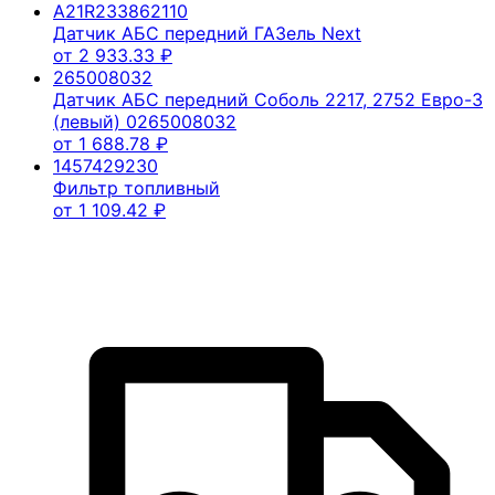
A21R233862110
Датчик АБС передний ГАЗель Next
от
2 933.33
₽
265008032
Датчик АБС передний Соболь 2217, 2752 Евро-3
(левый) 0265008032
от
1 688.78
₽
1457429230
Фильтр топливный
от
1 109.42
₽