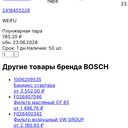
пара
23
2418455226
WEIFU
Плунжерная пара
785.20
₽
обн. 23.06.2026
Срок:
1
дн.
Наличие:
50
шт.
Другие товары бренда
BOSCH
1006209535
Бендикс стартера
от
3 552.00
₽
F026407046
Фильтр масляный CF 85
от
1 498.76
₽
F026400342
Фильтр воздушный VW GROUP
от
2 160.93
₽