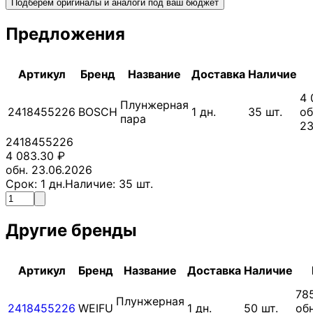
Подберём оригиналы и аналоги под ваш бюджет
Предложения
Артикул
Бренд
Название
Доставка
Наличие
4 
Плунжерная
2418455226
BOSCH
1
дн.
35
шт.
об
пара
23
2418455226
4 083.30
₽
обн. 23.06.2026
Срок:
1
дн.
Наличие:
35
шт.
Другие бренды
Артикул
Бренд
Название
Доставка
Наличие
78
Плунжерная
2418455226
WEIFU
1
дн.
50
шт.
обн