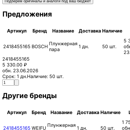
Подберём оригиналы и аналоги под ваш бюджет
Предложения
Артикул
Бренд
Название
Доставка
Наличие
5 
Плунжерная
2418455165
BOSCH
1
дн.
50
шт.
об
пара
23
2418455165
5 330.00
₽
обн. 23.06.2026
Срок:
1
дн.
Наличие:
50
шт.
Другие бренды
Артикул
Бренд
Название
Доставка
Наличие
1 7
Плунжерная
2418455165
WEIFU
1
дн.
50
шт.
обн