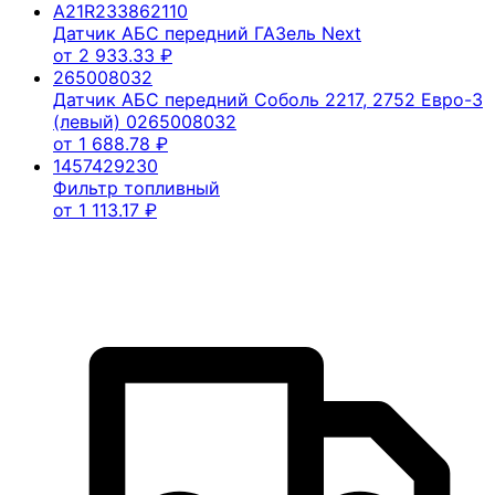
A21R233862110
Датчик АБС передний ГАЗель Next
от
2 933.33
₽
265008032
Датчик АБС передний Соболь 2217, 2752 Евро-3
(левый) 0265008032
от
1 688.78
₽
1457429230
Фильтр топливный
от
1 113.17
₽