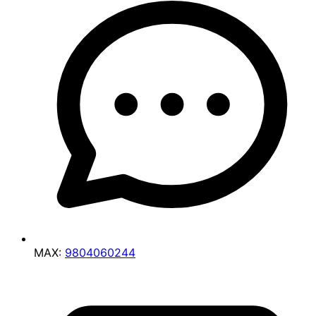
MAX:
9804060244