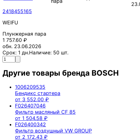
пара
23.
2418455165
WEIFU
Плунжерная пара
1 757.60
₽
обн. 23.06.2026
Срок:
1
дн.
Наличие:
50
шт.
Другие товары бренда
BOSCH
1006209535
Бендикс стартера
от
3 552.00
₽
F026407046
Фильтр масляный CF 85
от
1 504.58
₽
F026400342
Фильтр воздушный VW GROUP
от
2 172.43
₽