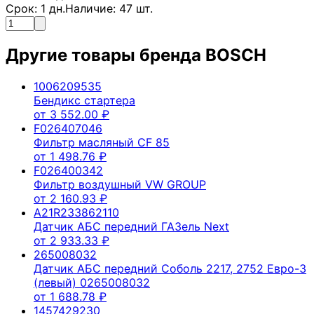
Срок:
1
дн.
Наличие:
47
шт.
Другие товары бренда
BOSCH
1006209535
Бендикс стартера
от
3 552.00
₽
F026407046
Фильтр масляный CF 85
от
1 498.76
₽
F026400342
Фильтр воздушный VW GROUP
от
2 160.93
₽
A21R233862110
Датчик АБС передний ГАЗель Next
от
2 933.33
₽
265008032
Датчик АБС передний Соболь 2217, 2752 Евро-3
(левый) 0265008032
от
1 688.78
₽
1457429230