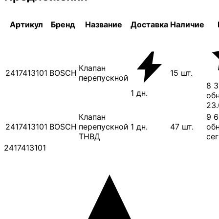
Артикул
Бренд
Название
Доставка
Наличие
Клапан
2417413101
BOSCH
15
шт.
перепускной
8 3
1
дн.
обн
23
Клапан
9 6
2417413101
BOSCH
перепускной
1
дн.
47
шт.
обн
ТНВД
се
2417413101