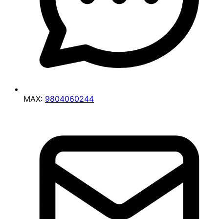
MAX:
9804060244