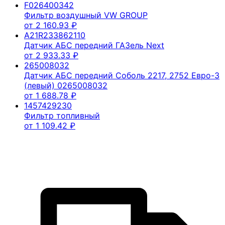
F026400342
Фильтр воздушный VW GROUP
от
2 160.93
₽
A21R233862110
Датчик АБС передний ГАЗель Next
от
2 933.33
₽
265008032
Датчик АБС передний Соболь 2217, 2752 Евро-3
(левый) 0265008032
от
1 688.78
₽
1457429230
Фильтр топливный
от
1 109.42
₽