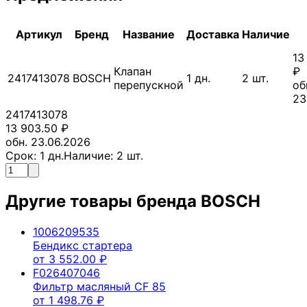
Артикул
Бренд
Название
Доставка
Наличие
13
Клапан
₽
2417413078
BOSCH
1
дн.
2
шт.
перепускной
об
23
2417413078
13 903.50
₽
обн. 23.06.2026
Срок:
1
дн.
Наличие:
2
шт.
Другие товары бренда
BOSCH
1006209535
Бендикс стартера
от
3 552.00
₽
F026407046
Фильтр масляный CF 85
от
1 498.76
₽