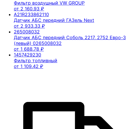
Фильтр воздушный VW GROUP
от
2 160.93
₽
A21R233862110
Датчик АБС передний ГАЗель Next
от
2 933.33
₽
265008032
Датчик АБС передний Соболь 2217, 2752 Евро-3
(левый) 0265008032
от
1 688.78
₽
1457429230
Фильтр топливный
от
1 109.42
₽