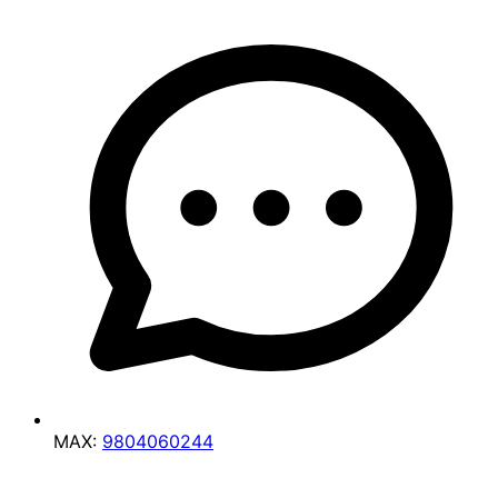
MAX:
9804060244