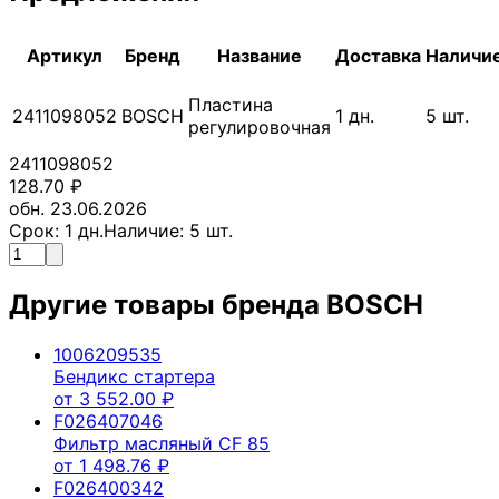
Артикул
Бренд
Название
Доставка
Наличи
Пластина
2411098052
BOSCH
1
дн.
5
шт.
регулировочная
2411098052
128.70
₽
обн. 23.06.2026
Срок:
1
дн.
Наличие:
5
шт.
Другие товары бренда
BOSCH
1006209535
Бендикс стартера
от
3 552.00
₽
F026407046
Фильтр масляный CF 85
от
1 498.76
₽
F026400342