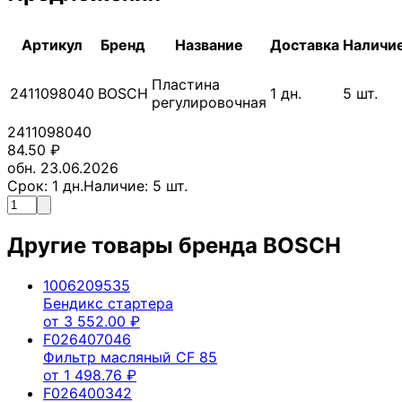
Артикул
Бренд
Название
Доставка
Наличи
Пластина
2411098040
BOSCH
1
дн.
5
шт.
регулировочная
2411098040
84.50
₽
обн. 23.06.2026
Срок:
1
дн.
Наличие:
5
шт.
Другие товары бренда
BOSCH
1006209535
Бендикс стартера
от
3 552.00
₽
F026407046
Фильтр масляный CF 85
от
1 498.76
₽
F026400342