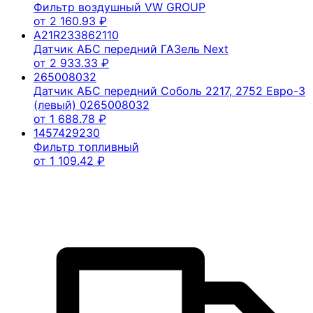
Фильтр воздушный VW GROUP
от
2 160.93
₽
A21R233862110
Датчик АБС передний ГАЗель Next
от
2 933.33
₽
265008032
Датчик АБС передний Соболь 2217, 2752 Евро-3
(левый) 0265008032
от
1 688.78
₽
1457429230
Фильтр топливный
от
1 109.42
₽