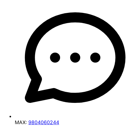
MAX:
9804060244