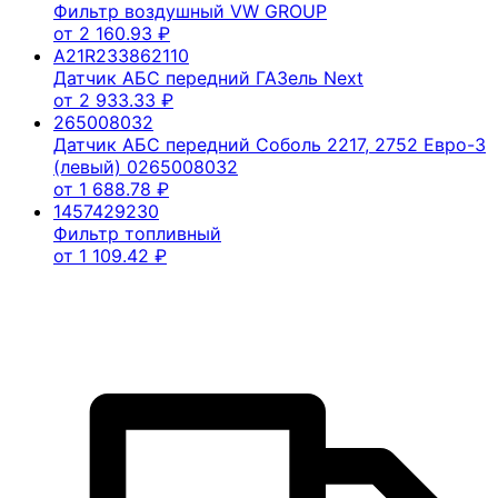
Фильтр воздушный VW GROUP
от
2 160.93
₽
A21R233862110
Датчик АБС передний ГАЗель Next
от
2 933.33
₽
265008032
Датчик АБС передний Соболь 2217, 2752 Евро-3
(левый) 0265008032
от
1 688.78
₽
1457429230
Фильтр топливный
от
1 109.42
₽