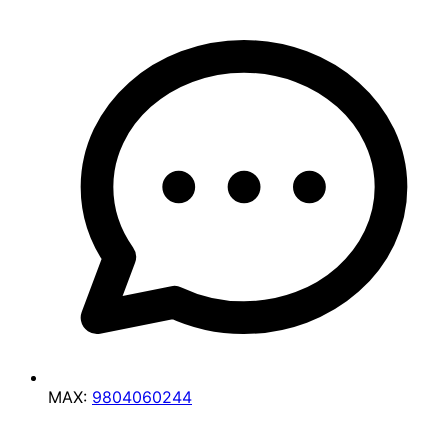
MAX:
9804060244