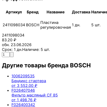
Артикул
Бренд
Название
Доставка
Наличи
Пластина
2411098034
BOSCH
1
дн.
5
шт.
регулировочная
2411098034
83.20
₽
обн. 23.06.2026
Срок:
1
дн.
Наличие:
5
шт.
Другие товары бренда
BOSCH
1006209535
Бендикс стартера
от
3 552.00
₽
F026407046
Фильтр масляный CF 85
от
1 498.76
₽
F026400342