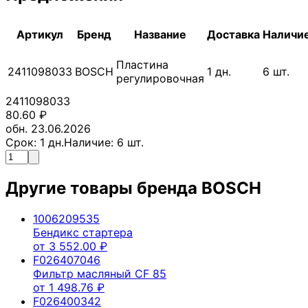
Артикул
Бренд
Название
Доставка
Наличи
Пластина
2411098033
BOSCH
1
дн.
6
шт.
регулировочная
2411098033
80.60
₽
обн. 23.06.2026
Срок:
1
дн.
Наличие:
6
шт.
Другие товары бренда
BOSCH
1006209535
Бендикс стартера
от
3 552.00
₽
F026407046
Фильтр масляный CF 85
от
1 498.76
₽
F026400342