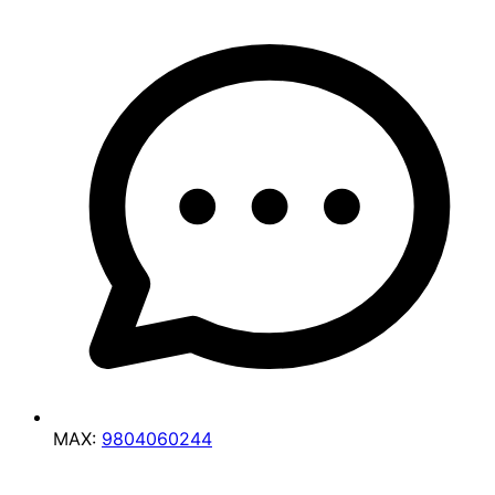
MAX:
9804060244