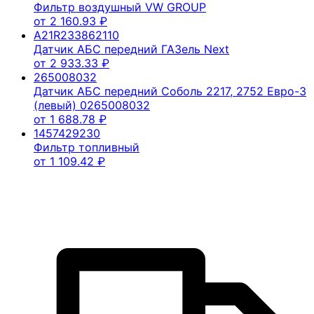
Фильтр воздушный VW GROUP
от
2 160.93
₽
A21R233862110
Датчик АБС передний ГАЗель Next
от
2 933.33
₽
265008032
Датчик АБС передний Соболь 2217, 2752 Евро-3
(левый) 0265008032
от
1 688.78
₽
1457429230
Фильтр топливный
от
1 109.42
₽