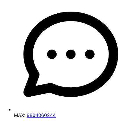
MAX:
9804060244