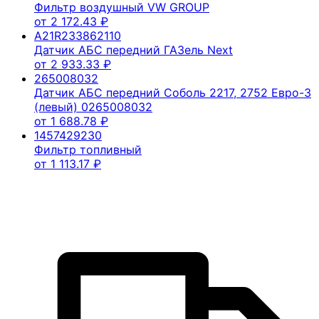
Фильтр воздушный VW GROUP
от
2 172.43
₽
A21R233862110
Датчик АБС передний ГАЗель Next
от
2 933.33
₽
265008032
Датчик АБС передний Соболь 2217, 2752 Евро-3
(левый) 0265008032
от
1 688.78
₽
1457429230
Фильтр топливный
от
1 113.17
₽