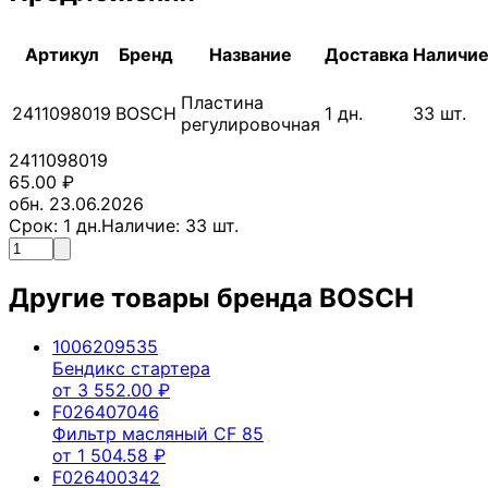
Артикул
Бренд
Название
Доставка
Наличи
Пластина
2411098019
BOSCH
1
дн.
33
шт.
регулировочная
2411098019
65.00
₽
обн. 23.06.2026
Срок:
1
дн.
Наличие:
33
шт.
Другие товары бренда
BOSCH
1006209535
Бендикс стартера
от
3 552.00
₽
F026407046
Фильтр масляный CF 85
от
1 504.58
₽
F026400342