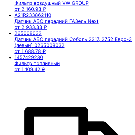
Фильтр воздушный VW GROUP
от
2 160.93
₽
A21R233862110
Датчик АБС передний ГАЗель Next
от
2 933.33
₽
265008032
Датчик АБС передний Соболь 2217, 2752 Евро-3
(левый) 0265008032
от
1 688.78
₽
1457429230
Фильтр топливный
от
1 109.42
₽