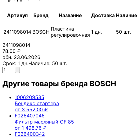
Артикул
Бренд
Название
Доставка
Наличи
Пластина
2411098014
BOSCH
1
дн.
50
шт.
регулировочная
2411098014
78.00
₽
обн. 23.06.2026
Срок:
1
дн.
Наличие:
50
шт.
Другие товары бренда
BOSCH
1006209535
Бендикс стартера
от
3 552.00
₽
F026407046
Фильтр масляный CF 85
от
1 498.76
₽
F026400342