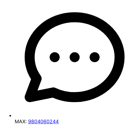
MAX:
9804060244