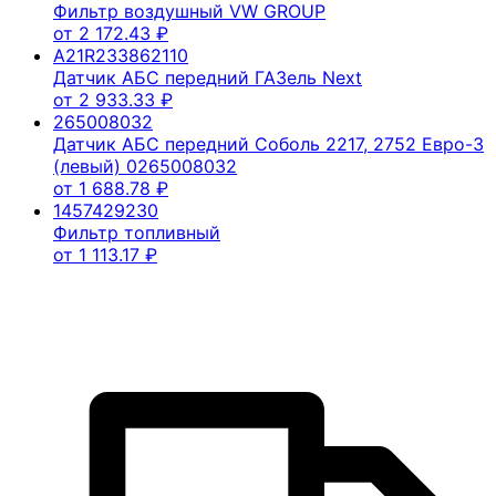
Фильтр воздушный VW GROUP
от
2 172.43
₽
A21R233862110
Датчик АБС передний ГАЗель Next
от
2 933.33
₽
265008032
Датчик АБС передний Соболь 2217, 2752 Евро-3
(левый) 0265008032
от
1 688.78
₽
1457429230
Фильтр топливный
от
1 113.17
₽