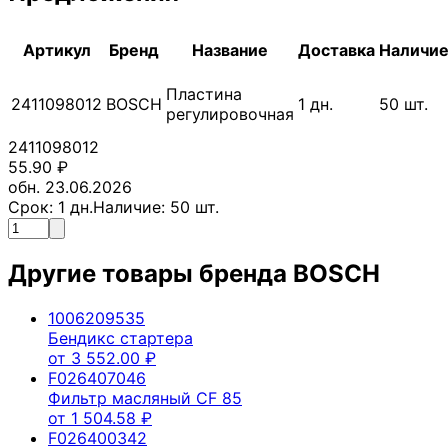
Артикул
Бренд
Название
Доставка
Наличи
Пластина
2411098012
BOSCH
1
дн.
50
шт.
регулировочная
2411098012
55.90
₽
обн. 23.06.2026
Срок:
1
дн.
Наличие:
50
шт.
Другие товары бренда
BOSCH
1006209535
Бендикс стартера
от
3 552.00
₽
F026407046
Фильтр масляный CF 85
от
1 504.58
₽
F026400342