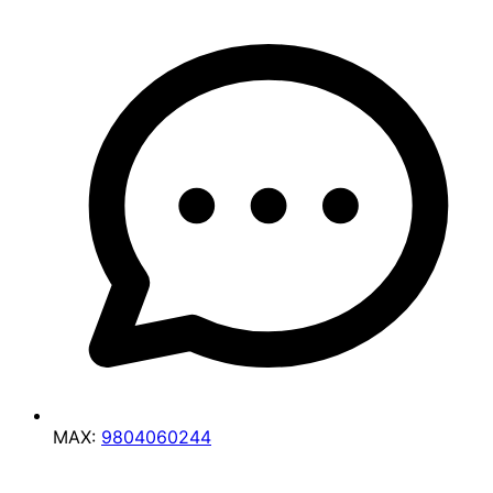
MAX:
9804060244