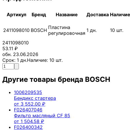
Артикул
Бренд
Название
Доставка
Наличи
Пластина
2411098010
BOSCH
1
дн.
10
шт.
регулировочная
2411098010
53.11
₽
обн. 23.06.2026
Срок:
1
дн.
Наличие:
10
шт.
Другие товары бренда
BOSCH
1006209535
Бендикс стартера
от
3 552.00
₽
F026407046
Фильтр масляный CF 85
от
1 504.58
₽
F026400342