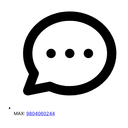
MAX:
9804060244