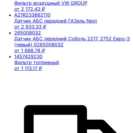
Фильтр воздушный VW GROUP
от
2 172.43
₽
A21R233862110
Датчик АБС передний ГАЗель Next
от
2 933.33
₽
265008032
Датчик АБС передний Соболь 2217, 2752 Евро-3
(левый) 0265008032
от
1 688.78
₽
1457429230
Фильтр топливный
от
1 113.17
₽