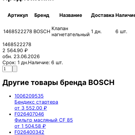
Артикул
Бренд
Название
Доставка
Наличи
Клапан
1468522278
BOSCH
1
дн.
6
шт.
нагнетательный
1468522278
2 564.90
₽
обн. 23.06.2026
Срок:
1
дн.
Наличие:
6
шт.
Другие товары бренда
BOSCH
1006209535
Бендикс стартера
от
3 552.00
₽
F026407046
Фильтр масляный CF 85
от
1 504.58
₽
F026400342