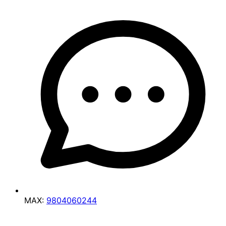
MAX:
9804060244