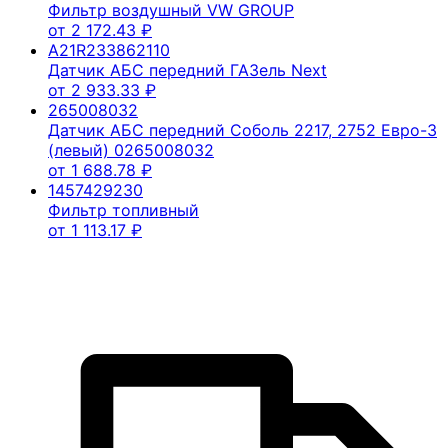
Фильтр воздушный VW GROUP
от
2 172.43
₽
A21R233862110
Датчик АБС передний ГАЗель Next
от
2 933.33
₽
265008032
Датчик АБС передний Соболь 2217, 2752 Евро-3
(левый) 0265008032
от
1 688.78
₽
1457429230
Фильтр топливный
от
1 113.17
₽