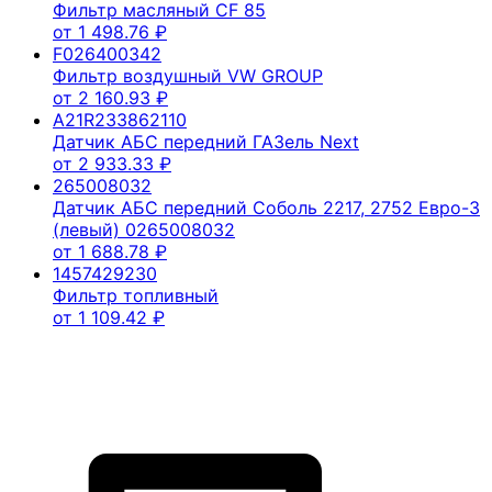
Фильтр масляный CF 85
от
1 498.76
₽
F026400342
Фильтр воздушный VW GROUP
от
2 160.93
₽
A21R233862110
Датчик АБС передний ГАЗель Next
от
2 933.33
₽
265008032
Датчик АБС передний Соболь 2217, 2752 Евро-3
(левый) 0265008032
от
1 688.78
₽
1457429230
Фильтр топливный
от
1 109.42
₽