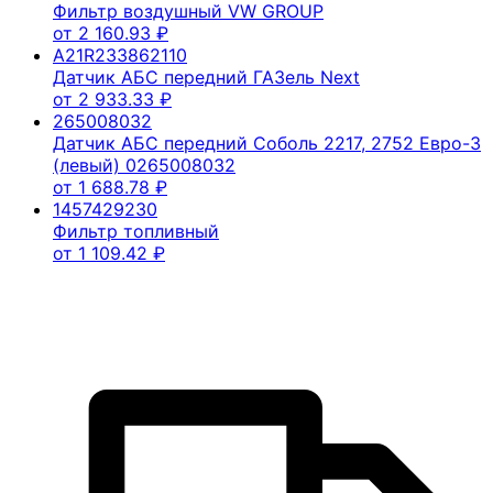
Фильтр воздушный VW GROUP
от
2 160.93
₽
A21R233862110
Датчик АБС передний ГАЗель Next
от
2 933.33
₽
265008032
Датчик АБС передний Соболь 2217, 2752 Евро-3
(левый) 0265008032
от
1 688.78
₽
1457429230
Фильтр топливный
от
1 109.42
₽