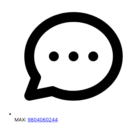
MAX:
9804060244