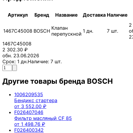
Артикул
Бренд
Название
Доставка
Наличие
2
Клапан
1467C45008
BOSCH
1
дн.
7
шт.
о
перепускной
2
1467C45008
2 302.30
₽
обн. 23.06.2026
Срок:
1
дн.
Наличие:
7
шт.
Другие товары бренда
BOSCH
1006209535
Бендикс стартера
от
3 552.00
₽
F026407046
Фильтр масляный CF 85
от
1 498.76
₽
F026400342