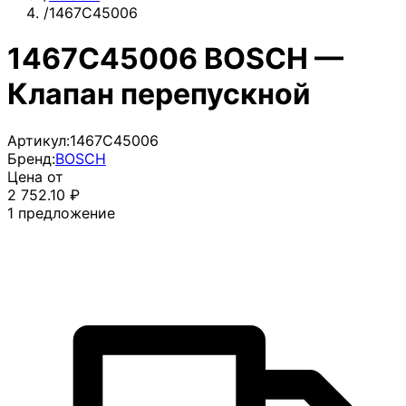
/
1467C45006
1467C45006 BOSCH —
Клапан перепускной
Артикул:
1467C45006
Бренд:
BOSCH
Цена от
2 752.10
₽
1
предложение