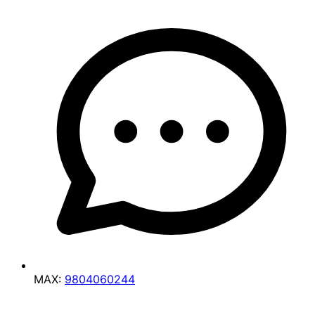
MAX:
9804060244