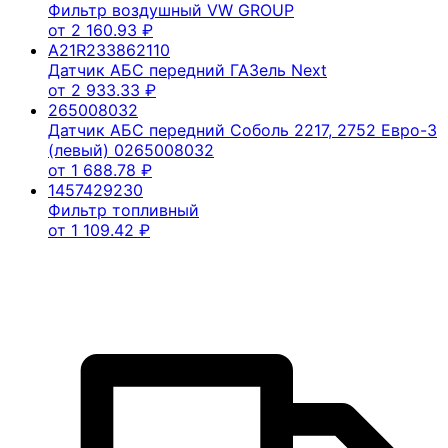
Фильтр воздушный VW GROUP
от
2 160.93
₽
A21R233862110
Датчик АБС передний ГАЗель Next
от
2 933.33
₽
265008032
Датчик АБС передний Соболь 2217, 2752 Евро-3
(левый) 0265008032
от
1 688.78
₽
1457429230
Фильтр топливный
от
1 109.42
₽