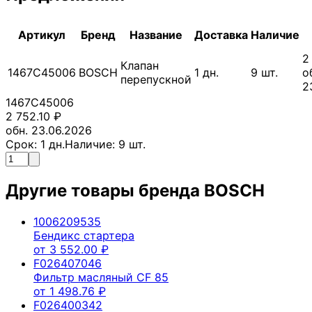
Артикул
Бренд
Название
Доставка
Наличие
2
Клапан
1467C45006
BOSCH
1
дн.
9
шт.
о
перепускной
2
1467C45006
2 752.10
₽
обн. 23.06.2026
Срок:
1
дн.
Наличие:
9
шт.
Другие товары бренда
BOSCH
1006209535
Бендикс стартера
от
3 552.00
₽
F026407046
Фильтр масляный CF 85
от
1 498.76
₽
F026400342