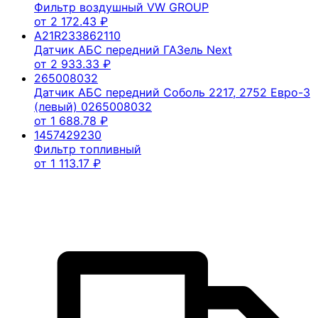
Фильтр воздушный VW GROUP
от
2 172.43
₽
A21R233862110
Датчик АБС передний ГАЗель Next
от
2 933.33
₽
265008032
Датчик АБС передний Соболь 2217, 2752 Евро-3
(левый) 0265008032
от
1 688.78
₽
1457429230
Фильтр топливный
от
1 113.17
₽