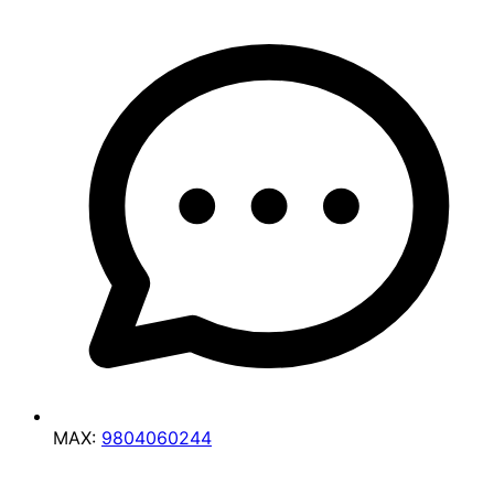
MAX:
9804060244