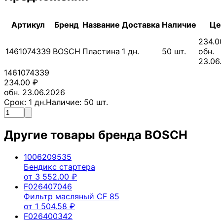
Артикул
Бренд
Название
Доставка
Наличие
Це
234.0
1461074339
BOSCH
Пластина
1
дн.
50
шт.
обн.
23.06
1461074339
234.00
₽
обн. 23.06.2026
Срок:
1
дн.
Наличие:
50
шт.
Другие товары бренда
BOSCH
1006209535
Бендикс стартера
от
3 552.00
₽
F026407046
Фильтр масляный CF 85
от
1 504.58
₽
F026400342