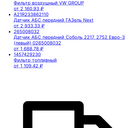
Фильтр воздушный VW GROUP
от
2 160.93
₽
A21R233862110
Датчик АБС передний ГАЗель Next
от
2 933.33
₽
265008032
Датчик АБС передний Соболь 2217, 2752 Евро-3
(левый) 0265008032
от
1 688.78
₽
1457429230
Фильтр топливный
от
1 109.42
₽