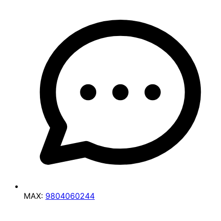
MAX:
9804060244