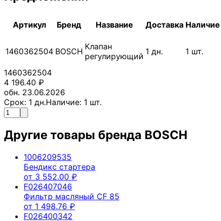
Артикул
Бренд
Название
Доставка
Наличие
Клапан
1460362504
BOSCH
1
дн.
1
шт.
регулирующий
1460362504
4 196.40
₽
обн. 23.06.2026
Срок:
1
дн.
Наличие:
1
шт.
Другие товары бренда
BOSCH
1006209535
Бендикс стартера
от
3 552.00
₽
F026407046
Фильтр масляный CF 85
от
1 498.76
₽
F026400342