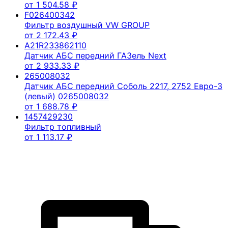
от
1 504.58
₽
F026400342
Фильтр воздушный VW GROUP
от
2 172.43
₽
A21R233862110
Датчик АБС передний ГАЗель Next
от
2 933.33
₽
265008032
Датчик АБС передний Соболь 2217, 2752 Евро-3
(левый) 0265008032
от
1 688.78
₽
1457429230
Фильтр топливный
от
1 113.17
₽