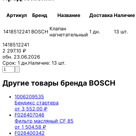
Артикул
Бренд
Название
Доставка
Наличие
Клапан
1418512241
BOSCH
1
дн.
13
шт.
нагнетательный
1418512241
2 297.10
₽
обн. 23.06.2026
Срок:
1
дн.
Наличие:
13
шт.
Другие товары бренда
BOSCH
1006209535
Бендикс стартера
от
3 552.00
₽
F026407046
Фильтр масляный CF 85
от
1 504.58
₽
F026400342