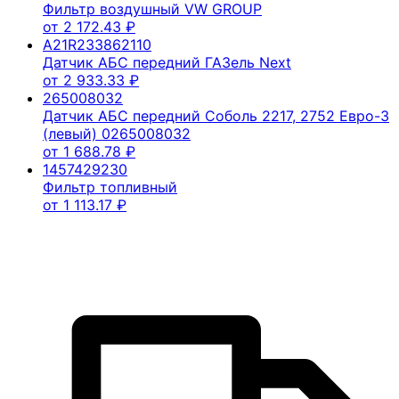
Фильтр воздушный VW GROUP
от
2 172.43
₽
A21R233862110
Датчик АБС передний ГАЗель Next
от
2 933.33
₽
265008032
Датчик АБС передний Соболь 2217, 2752 Евро-3
(левый) 0265008032
от
1 688.78
₽
1457429230
Фильтр топливный
от
1 113.17
₽