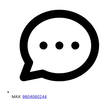
MAX:
9804060244