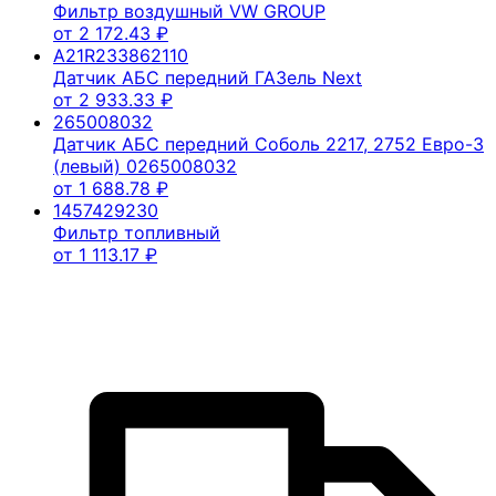
Фильтр воздушный VW GROUP
от
2 172.43
₽
A21R233862110
Датчик АБС передний ГАЗель Next
от
2 933.33
₽
265008032
Датчик АБС передний Соболь 2217, 2752 Евро-3
(левый) 0265008032
от
1 688.78
₽
1457429230
Фильтр топливный
от
1 113.17
₽