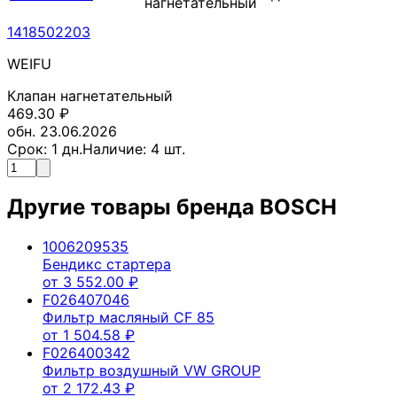
нагнетательный
1418502203
WEIFU
Клапан нагнетательный
469.30
₽
обн. 23.06.2026
Срок:
1
дн.
Наличие:
4
шт.
Другие товары бренда
BOSCH
1006209535
Бендикс стартера
от
3 552.00
₽
F026407046
Фильтр масляный CF 85
от
1 504.58
₽
F026400342
Фильтр воздушный VW GROUP
от
2 172.43
₽