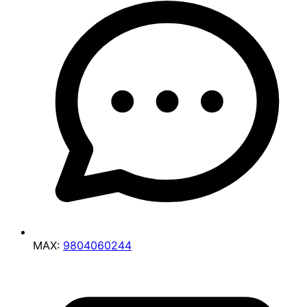
MAX:
9804060244