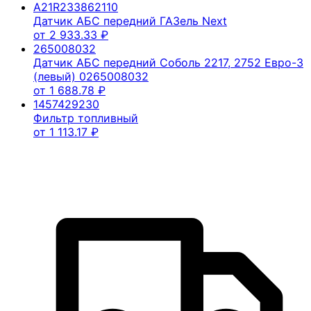
A21R233862110
Датчик АБС передний ГАЗель Next
от
2 933.33
₽
265008032
Датчик АБС передний Соболь 2217, 2752 Евро-3
(левый) 0265008032
от
1 688.78
₽
1457429230
Фильтр топливный
от
1 113.17
₽