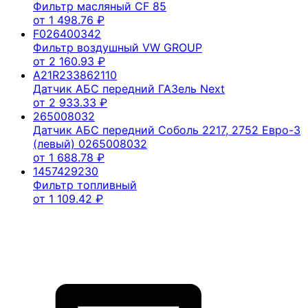
Фильтр масляный CF 85
от
1 498.76
₽
F026400342
Фильтр воздушный VW GROUP
от
2 160.93
₽
A21R233862110
Датчик АБС передний ГАЗель Next
от
2 933.33
₽
265008032
Датчик АБС передний Соболь 2217, 2752 Евро-3
(левый) 0265008032
от
1 688.78
₽
1457429230
Фильтр топливный
от
1 109.42
₽