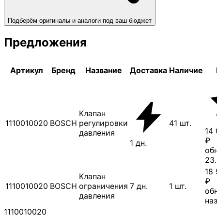
Подберём оригиналы и аналоги под ваш бюджет
Предложения
Артикул
Бренд
Название
Доставка
Наличие
Клапан
1110010020
BOSCH
регулировки
41
шт.
14
давления
₽
1
дн.
обн
23
18
Клапан
₽
1110010020
BOSCH
ограничения
7
дн.
1
шт.
обн
давления
на
1110010020