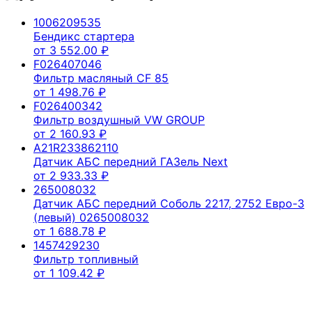
1006209535
Бендикс стартера
от
3 552.00
₽
F026407046
Фильтр масляный CF 85
от
1 498.76
₽
F026400342
Фильтр воздушный VW GROUP
от
2 160.93
₽
A21R233862110
Датчик АБС передний ГАЗель Next
от
2 933.33
₽
265008032
Датчик АБС передний Соболь 2217, 2752 Евро-3
(левый) 0265008032
от
1 688.78
₽
1457429230
Фильтр топливный
от
1 109.42
₽