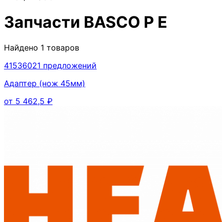
Запчасти
BASCO P E
Найдено
1
товаров
4153602
1
предложений
Адаптер (нож 45мм)
от
5 462,5
₽