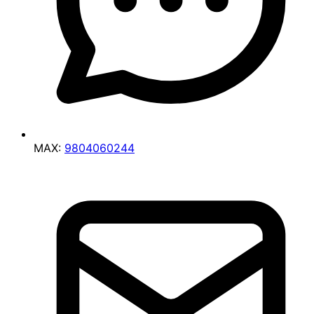
MAX:
9804060244