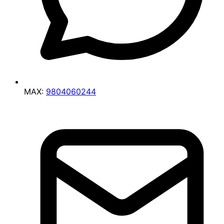
MAX:
9804060244