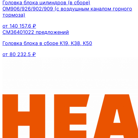
Головка блока цилиндров (в сборе)
OM906/926/902/909 (с воздушным каналом горного
тормоза)
от
140 157,6
₽
CM3640102
2
предложений
Головка блока в сборе К19, К38, К50
от
80 232,5
₽