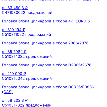
от
33 489,3
₽
C47108002
2
предложений
Головка блока цилиндров в сборе 471 EURO 6
от
310 194
₽
C51031102
2
предложений
Головка блока цилиндров в сборе 2866/2876
от
35 798,1
₽
C51031402
2
предложений
Головка блока цилиндров в сборе D2066/2676
от
210 000
₽
C51031504
2
предложений
Головка блока цилиндров в сборе D0836/E0836
(GAS)
от
58 202,3
₽
C51031702
2
предложений