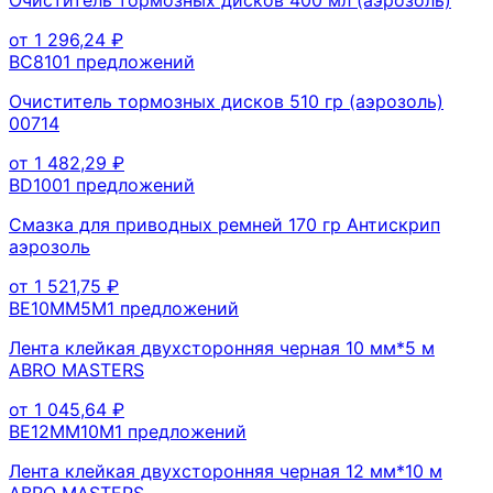
от
1 296,24
₽
BC810
1
предложений
Очиститель тормозных дисков 510 гр (аэрозоль)
00714
от
1 482,29
₽
BD100
1
предложений
Смазка для приводных ремней 170 гр Антискрип
аэрозоль
от
1 521,75
₽
BE10MM5M
1
предложений
Лента клейкая двухсторонняя черная 10 мм*5 м
ABRO MASTERS
от
1 045,64
₽
BE12MM10M
1
предложений
Лента клейкая двухсторонняя черная 12 мм*10 м
ABRO MASTERS