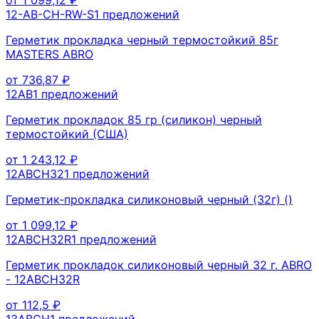
12-AB-CH-RW-S
1
предложений
Герметик прокладка черный термостойкий 85г
MASTERS ABRO
от
736,87
₽
12AB
1
предложений
Герметик прокладок 85 гр (силикон) черный
термостойкий (США)
от
1 243,12
₽
12ABCH32
1
предложений
Герметик-прокладка силиконовый черный (32г) ()
от
1 099,12
₽
12ABCH32R
1
предложений
Герметик прокладок силиконовый черный 32 г. ABRO
- 12ABCH32R
от
112,5
₽
13ABCH
1
предложений