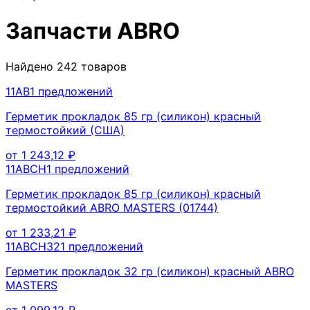
Запчасти
ABRO
Найдено
242
товаров
11AB
1
предложений
Герметик прокладок 85 гр (силикон) красный
термостойкий (США)
от
1 243,12
₽
11ABCH
1
предложений
Герметик прокладок 85 гр (силикон) красный
термостойкий ABRO MASTERS (01744)
от
1 233,21
₽
11ABCH32
1
предложений
Герметик прокладок 32 гр (силикон) красный ABRO
MASTERS
от
1 099,12
₽