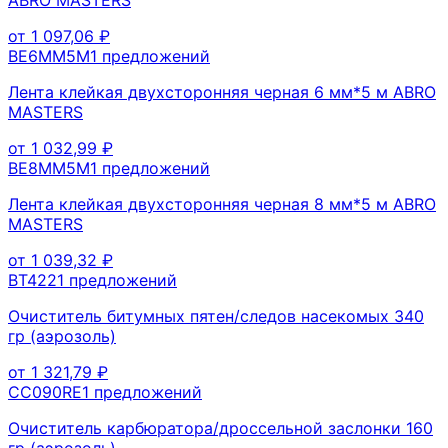
от
1 097,06
₽
BE6MM5M
1
предложений
Лента клейкая двухсторонняя черная 6 мм*5 м ABRO
MASTERS
от
1 032,99
₽
BE8MM5M
1
предложений
Лента клейкая двухсторонняя черная 8 мм*5 м ABRO
MASTERS
от
1 039,32
₽
BT422
1
предложений
Очиститель битумных пятен/следов насекомых 340
гр (аэрозоль)
от
1 321,79
₽
CC090RE
1
предложений
Очиститель карбюратора/дроссельной заслонки 160
гр (аэрозоль)