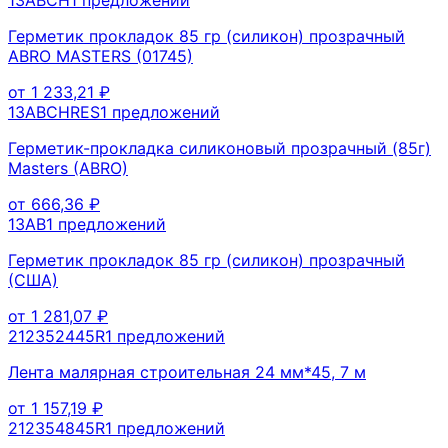
Герметик прокладок 85 гр (силикон) прозрачный
ABRO MASTERS (01745)
от
1 233,21
₽
13ABCHRES
1
предложений
Герметик-прокладка силиконовый прозрачный (85г)
Masters (ABRO)
от
666,36
₽
13АВ
1
предложений
Герметик прокладок 85 гр (силикон) прозрачный
(США)
от
1 281,07
₽
212352445R
1
предложений
Лента малярная строительная 24 мм*45, 7 м
от
1 157,19
₽
212354845R
1
предложений