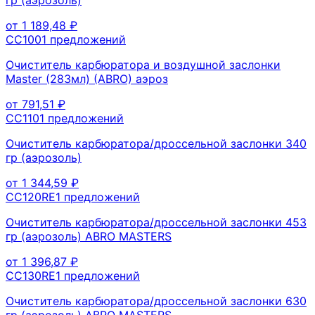
от
1 189,48
₽
CC100
1
предложений
Очиститель карбюратора и воздушной заслонки
Master (283мл) (ABRO) аэроз
от
791,51
₽
CC110
1
предложений
Очиститель карбюратора/дроссельной заслонки 340
гр (аэрозоль)
от
1 344,59
₽
CC120RE
1
предложений
Очиститель карбюратора/дроссельной заслонки 453
гр (аэрозоль) ABRO MASTERS
от
1 396,87
₽
CC130RE
1
предложений
Очиститель карбюратора/дроссельной заслонки 630
гр (аэрозоль) ABRO MASTERS