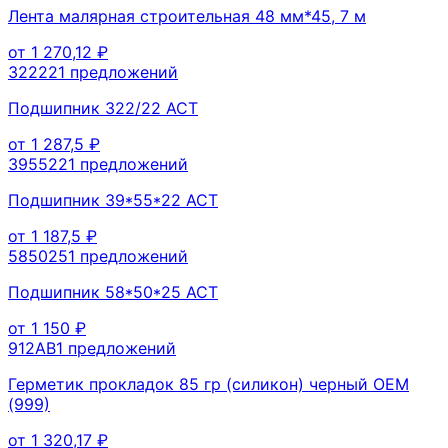
Лента малярная строительная 48 мм*45, 7 м
от
1 270,12
₽
32222
1
предложений
Подшипник 322/22 ACT
от
1 287,5
₽
395522
1
предложений
Подшипник 39*55*22 ACT
от
1 187,5
₽
585025
1
предложений
Подшипник 58*50*25 ACT
от
1 150
₽
912AB
1
предложений
Герметик прокладок 85 гр (силикон) черный OEM
(999)
от
1 320,17
₽