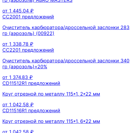
от
1 445,04
₽
CC200
1
предложений
Очиститель карбюратора/дроссельной заслонки 283
гр (аэрозоль) (00922)
от
1 338,78
₽
CC220
1
предложений
Очиститель карбюратора/дроссельной заслонки 340
гр (аэрозоль)+20%
от
1 374,83
₽
CD11512R
1
предложений
Круг отрезной по металлу 115*1, 2*22 мм
от
1 042,58
₽
CD11516R
1
предложений
Круг отрезной по металлу 115*1, 6*22 мм
от
1 042,58
₽