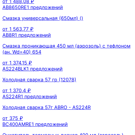
от
1 488,08
₽
AB8650RE
1
предложений
Смазка универсальная (650мл) ()
от
1 563,77
₽
AB8R
1
предложений
Смазка проникающая 450 мл (аэрозоль) с тефлоном
(ан. Wd=40) 654
от
1 374,15
₽
AS224BLK
1
предложений
Холодная сварка 57 гр (12078)
от
1 370,4
₽
AS224R
1
предложений
Холодная сварка 57г ABRO - AS224R
от
375
₽
BC400AMRE
1
предложений
Очиститель тормозных дисков 400 мл (аэрозоль)