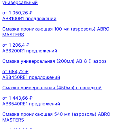
универсальный
от
1 050,26
₽
AB8100R
1
предложений
Смазка проникающая 100 мл (аэрозоль) ABRO
MASTERS
от
1 206,4
₽
AB8200R
1
предложений
Смазка универсальная (200мл) АВ-8 () аэроз
от
684,72
₽
AB8450RE
1
предложений
Смазка универсальная (450мл) с насадкой
от
1 443,66
₽
AB8540RE
1
предложений
Смазка проникающая 540 мл (аэрозоль) ABRO
MASTERS