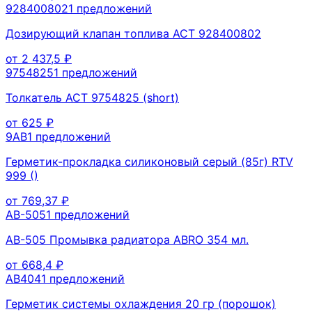
928400802
1
предложений
Дозирующий клапан топлива ACT 928400802
от
2 437,5
₽
9754825
1
предложений
Толкатель ACT 9754825 (short)
от
625
₽
9AB
1
предложений
Герметик-прокладка силиконовый серый (85г) RTV
999 ()
от
769,37
₽
AB-505
1
предложений
AB-505 Промывка радиатора ABRO 354 мл.
от
668,4
₽
AB404
1
предложений
Герметик системы охлаждения 20 гр (порошок)