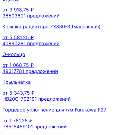
от
3 918,75
₽
3650360
1
предложений
Крышка радиатора ZX330-3 (маленькая)
от
5 581,25
₽
4089028
1
предложений
О-кольцо
от
1 068,75
₽
4931778
1
предложений
Крыльчатка
от
5 343,75
₽
HB20G-70219
1
предложений
Торцевое уплотнение для г/м Furukawa F27
от
1 781,25
₽
P851545910
1
предложений