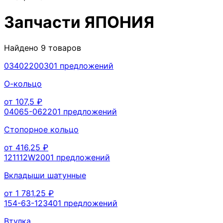
Запчасти
ЯПОНИЯ
Найдено
9
товаров
0340220030
1
предложений
О-кольцо
от
107,5
₽
04065-06220
1
предложений
Стопорное кольцо
от
416,25
₽
121112W200
1
предложений
Вкладыши шатунные
от
1 781,25
₽
154-63-12340
1
предложений
Втулка